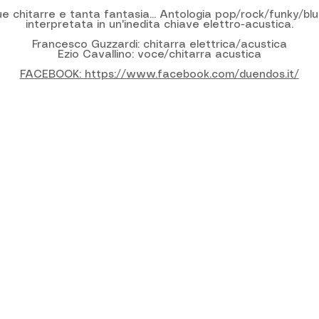
e chitarre e tanta fantasia... Antologia pop/rock/funky/bl
interpretata in un'inedita chiave elettro-acustica.
Francesco Guzzardi: chitarra elettrica/acustica
Ezio Cavallino: voce/chitarra acustica
FACEBOOK: https://www.facebook.com/duendos.it/
Il luogo perfetto per i tuoi eventi indimenticabili
ly